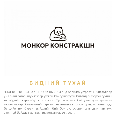
БИДНИЙ ТУХАЙ
"МОНКОР КОНСТРАКШН" ХХК нь 2013 онд барилга угсралтын чиглэлээр
үйл ажиллагаа явуулахаар үүсгэн байгуулагдсан бөгөөд анх орон сууцны
төслүүдийг хэрэгжүүлж эхэлсэн. Тус компани байгуулагдсан цагаасаа
эхлэн чанар, бүтээмжийг эрхэмлэн ажиллаж, орон сууц, хотхоны дэд
бүтцийн иж бүрэн шийдлийг бий болгох, оршин суугчдын тав тух,
аюулгүй байдлыг хангах чиглэлд анхаарч ирсэн.