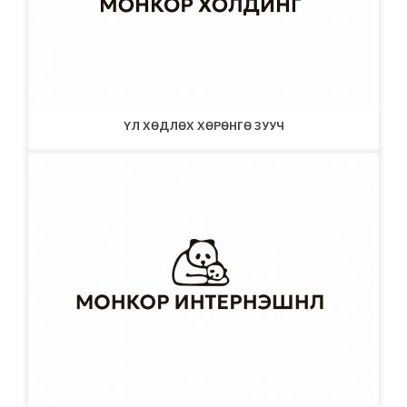
ҮЛ ХӨДЛӨХ ХӨРӨНГӨ ЗУУЧ