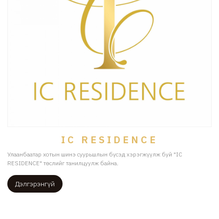
IC RESIDENCE
Улаанбаатар хотын шинэ суурьшлын бүсэд хэрэгжүүлж буй "IC
RESIDENCE" төслийг танилцуулж байна.
Дэлгэрэнгүй