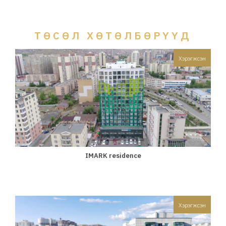
ТӨСӨЛ ХӨТӨЛБӨРҮҮД
Хэрэгжсэн
IMARK residence
Хэрэгжсэн