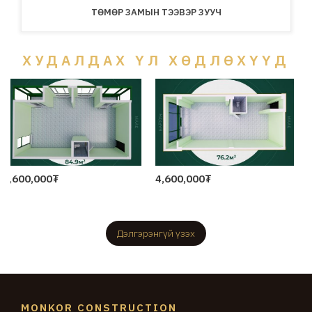
ТӨМӨР ЗАМЫН ТЭЭВЭР ЗУУЧ
ХУДАЛДАХ ҮЛ ХӨДЛӨХҮҮД
4,600,000₮
5,900,000₮
2025-06-12
2025-06-12
Дэлгэрэнгүй үзэх
MONKOR CONSTRUCTION