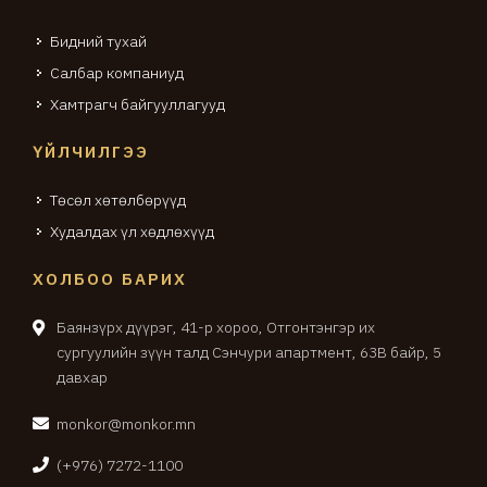
Бидний тухай
Салбар компаниуд
Хамтрагч байгууллагууд
ҮЙЛЧИЛГЭЭ
Төсөл хөтөлбөрүүд
Худалдах үл хөдлөхүүд
ХОЛБОО БАРИХ
Баянзүрх дүүрэг, 41-р хороо, Отгонтэнгэр их
сургуулийн зүүн талд Сэнчури апартмент, 63В байр, 5
давхар
monkor@monkor.mn
(+976) 7272-1100