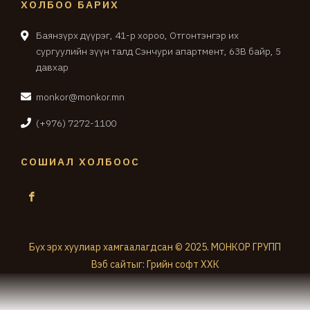
ХОЛБОО БАРИХ
Баянзүрх дүүрэг, 41-р хороо, Отгонтэнгэр их
сургуулийн зүүн талд Сэнчури апартмент, 63В байр, 5
давхар
monkor@monkor.mn
(+976) 7272-1100
СОШИАЛ ХОЛБООС
Бүх эрх хуулиар хамгаалагдсан © 2025. МОНКОР ГРУПП
Вэб сайт
ыг:
Грийн софт ХХК
Дуудлагын төв