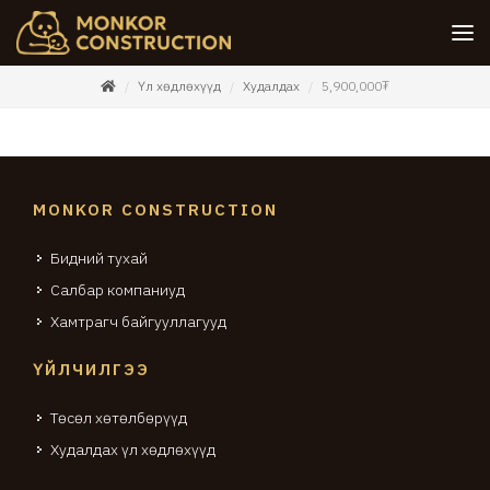
Үл хөдлөхүүд
Худалдах
5,900,000₮
MONKOR CONSTRUCTION
Бидний тухай
Салбар компаниуд
Хамтрагч байгууллагууд
ҮЙЛЧИЛГЭЭ
Төсөл хөтөлбөрүүд
Худалдах үл хөдлөхүүд