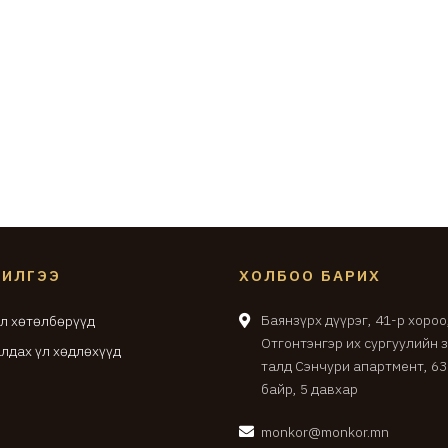
ЧИЛГЭЭ
ХОЛБОО БАРИХ
Баянзүрх дүүрэг, 41-р хороо
л хөтөлбөрүүд
Отгонтэнгэр их сургуулийн 
лдах үл хөдлөхүүд
талд Сэнчури апартмент, 6
байр, 5 давхар
monkor@monkor.mn