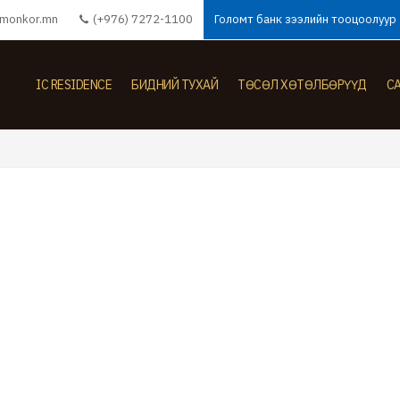
monkor.mn
(+976) 7272-1100
Голомт банк зээлийн тооцоолуур
IC RESIDENCE
БИДНИЙ ТУХАЙ
ТӨСӨЛ ХӨТӨЛБӨРҮҮД
С