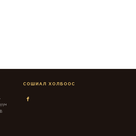
СОШИАЛ ХОЛБООС
,
зүүн
3В