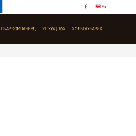
En
Facebook
АЛБАР КОМПАНИУД
ҮЛ ХӨДЛӨХ
ХОЛБОО БАРИХ