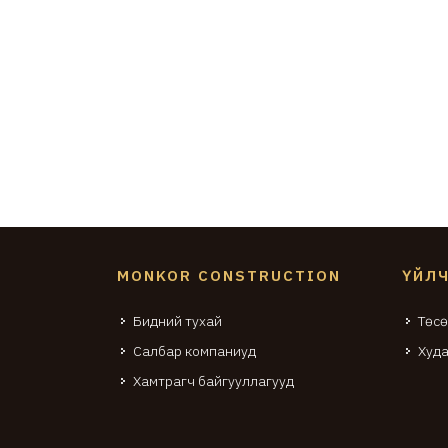
MONKOR CONSTRUCTION
ҮЙЛ
Бидний тухай
Төсө
Салбар компаниуд
Худа
Хамтрагч байгууллагууд