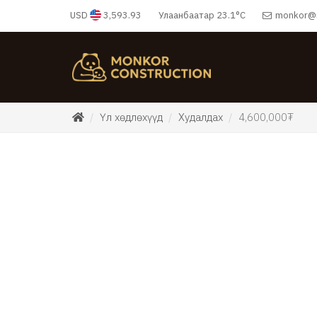
USD
3,593.93
Улаанбаатар
23.1°C
monkor@
Үл хөдлөхүүд
Худалдах
4,600,000₮