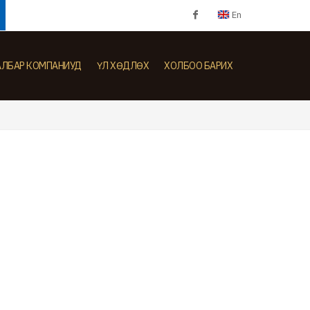
En
Facebook
АЛБАР КОМПАНИУД
ҮЛ ХӨДЛӨХ
ХОЛБОО БАРИХ