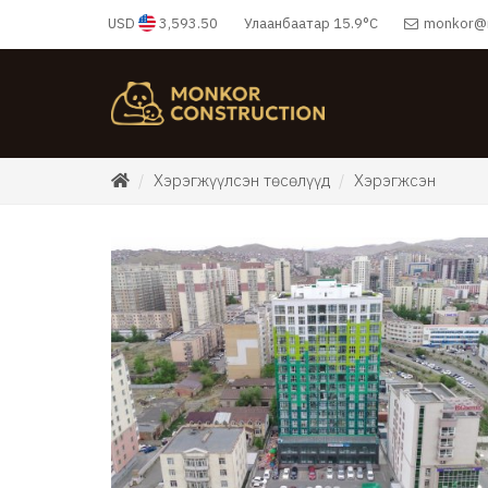
USD
3,593.50
Улаанбаатар
15.9°C
monkor@
Хэрэгжүүлсэн төсөлүүд
Хэрэгжсэн