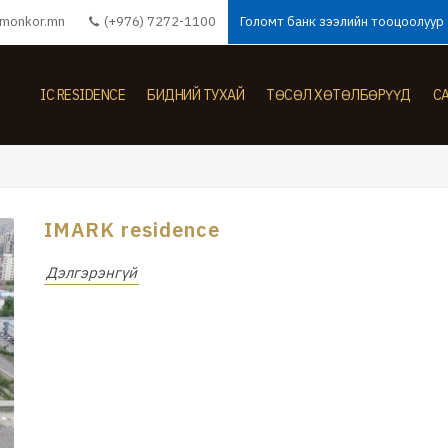
monkor.mn
(+976) 7272-1100
Голомт банк зээлийн тооцоолуур
IC RESIDENCE
БИДНИЙ ТУХАЙ
ТӨСӨЛ ХӨТӨЛБӨРҮҮД
С
IMARK residence
Дэлгэрэнгүй