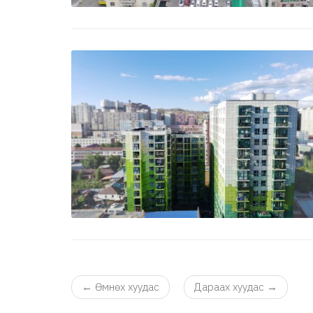
←
Өмнөх хуудас
Дараах хуудас
→